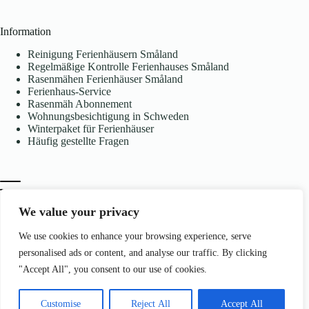
Information
Reinigung Ferienhäusern Småland
Regelmäßige Kontrolle Ferienhauses Småland
Rasenmähen Ferienhäuser Småland
Ferienhaus-Service
Rasenmäh Abonnement
Wohnungsbesichtigung in Schweden
Winterpaket für Ferienhäuser
Häufig gestellte Fragen
We value your privacy
We use cookies to enhance your browsing experience, serve
Kontakt
personalised ads or content, and analyse our traffic. By clicking
Åsen 4 575 98 Hjältevad Schweden
"Accept All", you consent to our use of cookies.
info@bjornservice.com
+46 73 897 38 64
Copyright © 2026 - Bjorn Service
Customise
Reject All
Accept All