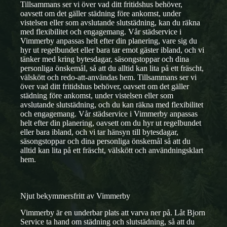
Tillsammans ser vi över vad ditt fritidshus behöver,
oavsett om det gäller städning före ankomst, under
vistelsen eller som avslutande slutstädning, kan du räkna
med flexibilitet och engagemang. Vår städservice i
Vimmerby anpassas helt efter din planering, vare sig du
hyr ut regelbundet eller bara tar emot gäster ibland, och vi
tänker med kring bytesdagar, säsongstoppar och dina
personliga önskemål, så att du alltid kan lita på ett fräscht,
välskött och redo-att-användas hem. Tillsammans ser vi
över vad ditt fritidshus behöver, oavsett om det gäller
städning före ankomst, under vistelsen eller som
avslutande slutstädning, och du kan räkna med flexibilitet
och engagemang. Vår städservice i Vimmerby anpassas
helt efter din planering, oavsett om du hyr ut regelbundet
eller bara ibland, och vi tar hänsyn till bytesdagar,
säsongstoppar och dina personliga önskemål så att du
alltid kan lita på ett fräscht, välskött och användningsklart
hem.
Njut bekymmersfritt av Vimmerby
Vimmerby är en underbar plats att varva ner på. Låt Bjorn
Service ta hand om städning och slutstädning, så att du