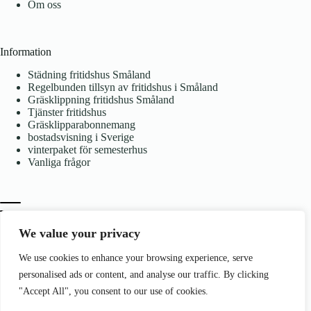
Om oss
Information
Städning fritidshus Småland
Regelbunden tillsyn av fritidshus i Småland
Gräsklippning fritidshus Småland
Tjänster fritidshus
Gräsklipparabonnemang
bostadsvisning i Sverige
vinterpaket för semesterhus
Vanliga frågor
We value your privacy
We use cookies to enhance your browsing experience, serve
Kontakt
personalised ads or content, and analyse our traffic. By clicking
Åsen 4 575 98 Hjältevad
"Accept All", you consent to our use of cookies.
info@bjornservice.com
+46 73 897 38 64