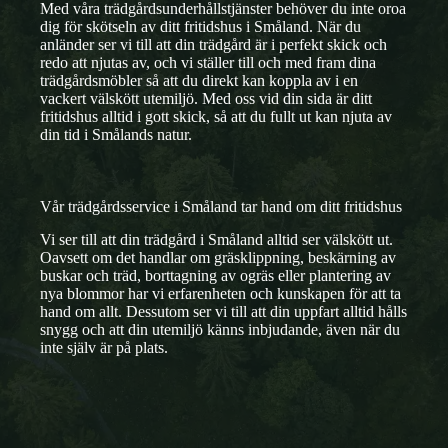
Med våra trädgårdsunderhållstjänster behöver du inte oroa
dig för skötseln av ditt fritidshus i Småland. När du
anländer ser vi till att din trädgård är i perfekt skick och
redo att njutas av, och vi ställer till och med fram dina
trädgårdsmöbler så att du direkt kan koppla av i en
vackert välskött utemiljö. Med oss vid din sida är ditt
fritidshus alltid i gott skick, så att du fullt ut kan njuta av
din tid i Smålands natur.
Vår trädgårdsservice i Småland tar hand om ditt fritidshus
Vi ser till att din trädgård i Småland alltid ser välskött ut.
Oavsett om det handlar om gräsklippning, beskärning av
buskar och träd, borttagning av ogräs eller plantering av
nya blommor har vi erfarenheten och kunskapen för att ta
hand om allt. Dessutom ser vi till att din uppfart alltid hålls
snygg och att din utemiljö känns inbjudande, även när du
inte själv är på plats.