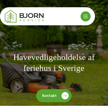
Fortsæt
til
indhold
Havevedligeholdelse af
feriehus i Sverige
Kontakt