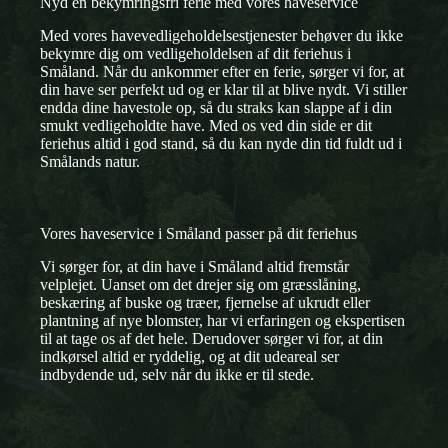
Nyd en bekymringsfri ferie med vores haveservice
Med vores havevedligeholdelsestjenester behøver du ikke
bekymre dig om vedligeholdelsen af dit feriehus i
Småland. Når du ankommer efter en ferie, sørger vi for, at
din have ser perfekt ud og er klar til at blive nydt. Vi stiller
endda dine havestole op, så du straks kan slappe af i din
smukt vedligeholdte have. Med os ved din side er dit
feriehus altid i god stand, så du kan nyde din tid fuldt ud i
Smålands natur.
Vores haveservice i Småland passer på dit feriehus
Vi sørger for, at din have i Småland altid fremstår
velplejet. Uanset om det drejer sig om græsslåning,
beskæring af buske og træer, fjernelse af ukrudt eller
plantning af nye blomster, har vi erfaringen og ekspertisen
til at tage os af det hele. Derudover sørger vi for, at din
indkørsel altid er ryddelig, og at dit udeareal ser
indbydende ud, selv når du ikke er til stede.