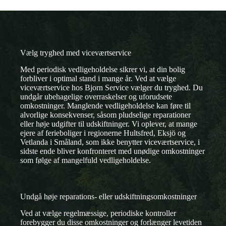
Vælg tryghed med viceværtservice
Med periodisk vedligeholdelse sikrer vi, at din bolig
forbliver i optimal stand i mange år. Ved at vælge
viceværtservice hos Bjorn Service vælger du tryghed. Du
undgår ubehagelige overraskelser og uforudsete
omkostninger. Manglende vedligeholdelse kan føre til
alvorlige konsekvenser, såsom pludselige reparationer
eller høje udgifter til udskiftninger. Vi oplever, at mange
ejere af ferieboliger i regionerne Hultsfred, Eksjö og
Vetlanda i Småland, som ikke benytter viceværtservice, i
sidste ende bliver konfronteret med unødige omkostninger
som følge af mangelfuld vedligeholdelse.
Undgå høje reparations- eller udskiftningsomkostninger
Ved at vælge regelmæssige, periodiske kontroller
forebygger du disse omkostninger og forlænger levetiden