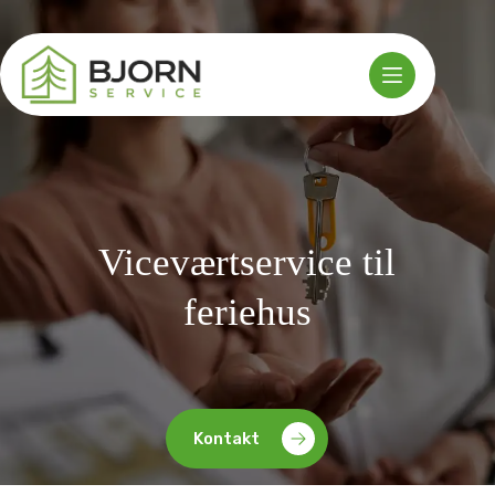
Fortsæt
til
indhold
Viceværtservice til
feriehus
Kontakt