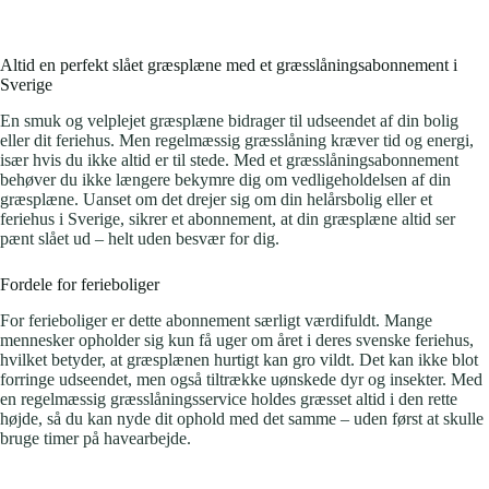
Altid en perfekt slået græsplæne med et græsslåningsabonnement i
Sverige
En smuk og velplejet græsplæne bidrager til udseendet af din bolig
eller dit feriehus. Men regelmæssig græsslåning kræver tid og energi,
især hvis du ikke altid er til stede. Med et græsslåningsabonnement
behøver du ikke længere bekymre dig om vedligeholdelsen af din
græsplæne. Uanset om det drejer sig om din helårsbolig eller et
feriehus i Sverige, sikrer et abonnement, at din græsplæne altid ser
pænt slået ud – helt uden besvær for dig.
Fordele for ferieboliger
For ferieboliger er dette abonnement særligt værdifuldt. Mange
mennesker opholder sig kun få uger om året i deres svenske feriehus,
hvilket betyder, at græsplænen hurtigt kan gro vildt. Det kan ikke blot
forringe udseendet, men også tiltrække uønskede dyr og insekter. Med
en regelmæssig græsslåningsservice holdes græsset altid i den rette
højde, så du kan nyde dit ophold med det samme – uden først at skulle
bruge timer på havearbejde.