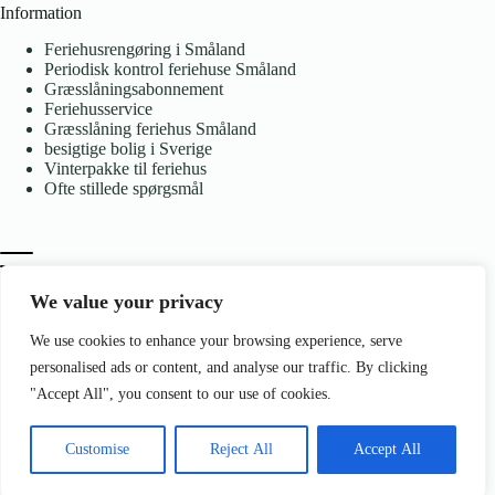
Information
Feriehusrengøring i Småland
Periodisk kontrol feriehuse Småland
Græsslåningsabonnement
Feriehusservice
Græsslåning feriehus Småland
besigtige bolig i Sverige
Vinterpakke til feriehus
Ofte stillede spørgsmål
We value your privacy
We use cookies to enhance your browsing experience, serve
Kontakt
personalised ads or content, and analyse our traffic. By clicking
Åsen 4 575 98 Hjältevad Sverige
"Accept All", you consent to our use of cookies.
info@bjornservice.com
+46 73 897 38 64
Copyright © 2026 - Bjorn Service is part of
Bjorn Portservice
Customise
Reject All
Accept All