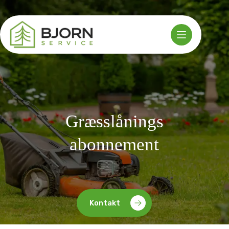
Fortsæt
til
indhold
Græsslånings
abonnement
Kontakt