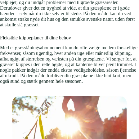
velplejet, og du undgår problemer med tilgroede græsarealer.
Derudover giver det en tryghed at vide, at din græsplæne er i gode
hænder – selv når du ikke selv er til stede. På den måde kan du ved
ankomst straks nyde dit hus og den smukke svenske natur, uden først
at skulle slå græsset.
Fleksible klippeplaner til dine behov
Med et græsslåningsabonnement kan du ofte vælge mellem forskellige
frekvenser, såsom ugentlig, hver anden uge eller månedlig klipning,
afhængigt af størrelsen og væksten på din græsplæne. Vi sørger for, at
græsset klippes i den rette højde, og at kanterne bliver pænt trimmet. I
nogle pakker indgår der endda ekstra vedligeholdelse, såsom fjernelse
af ukrudt. På den måde forbliver din græsplæne ikke blot kort, men
også sund og stærk gennem hele sæsonen.