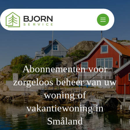
Ga
naar
de
inhoud
Abonnementen voor
zorgeloos beheer van uw
woning of
vakantiewoning in
Småland