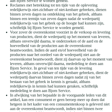
aan Bjorn Service te worden gemeld.
Reclames met betrekking tot ten tijde van de oplevering
redelijkerwijs niet-zichtbare of niet-kenbare gebreken, dienen
binnen zeven dagen na ontdekking van het gebrek, althans
binnen een termijn van zeven dagen nadat de wederpartij
redelijkerwijs van het gebrek op de hoogte had kunnen zijn,
schriftelijk bij Bjorn Service te worden gemeld.
Voor zover de overeenkomst voorziet in de verkoop en levering
van producten, dient de wederpartij op het moment van leveren,
althans onverwijld daarna, te onderzoeken of de aard en de
hoeveelheid van de producten aan de overeenkomst
beantwoorden. Indien de aard en/of hoeveelheid van de
producten naar het oordeel van de wederpartij niet aan de
overeenkomst beantwoordt, dient zij daarvan op het moment van
leveren, althans onverwijld daarna, mededeling te doen aan
Bjorn Service. In geval van ten tijde van de levering
redelijkerwijs niet-zichtbare of niet-kenbare gebreken, dient de
wederpartij daarvan binnen zeven dagen nadat zij van het
bestaan van het gebrek in kennis is geraakt, althans
redelijkerwijs in kennis had kunnen geraken, schriftelijk
mededeling te doen aan Bjorn Service.
In afwijking van het bepaalde in de voorgaande leden van dit
artikel, kan een consument er geen beroep meer op doen dat
hetgeen in het kader van een consumentenkoop is geleverd niet
aan de overeenkomst beantwoordt, indien niet binnen twee