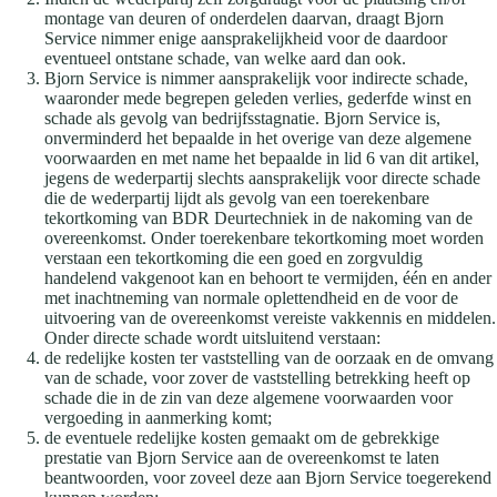
montage van deuren of onderdelen daarvan, draagt Bjorn
Service nimmer enige aansprakelijkheid voor de daardoor
eventueel ontstane schade, van welke aard dan ook.
Bjorn Service is nimmer aansprakelijk voor indirecte schade,
waaronder mede begrepen geleden verlies, gederfde winst en
schade als gevolg van bedrijfsstagnatie. Bjorn Service is,
onverminderd het bepaalde in het overige van deze algemene
voorwaarden en met name het bepaalde in lid 6 van dit artikel,
jegens de wederpartij slechts aansprakelijk voor directe schade
die de wederpartij lijdt als gevolg van een toerekenbare
tekortkoming van BDR Deurtechniek in de nakoming van de
overeenkomst. Onder toerekenbare tekortkoming moet worden
verstaan een tekortkoming die een goed en zorgvuldig
handelend vakgenoot kan en behoort te vermijden, één en ander
met inachtneming van normale oplettendheid en de voor de
uitvoering van de overeenkomst vereiste vakkennis en middelen.
Onder directe schade wordt uitsluitend verstaan:
de redelijke kosten ter vaststelling van de oorzaak en de omvang
van de schade, voor zover de vaststelling betrekking heeft op
schade die in de zin van deze algemene voorwaarden voor
vergoeding in aanmerking komt;
de eventuele redelijke kosten gemaakt om de gebrekkige
prestatie van Bjorn Service aan de overeenkomst te laten
beantwoorden, voor zoveel deze aan Bjorn Service toegerekend