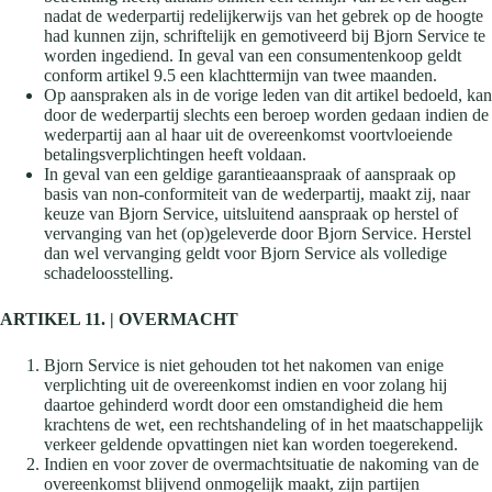
nadat de wederpartij redelijkerwijs van het gebrek op de hoogte
had kunnen zijn, schriftelijk en gemotiveerd bij Bjorn Service te
worden ingediend. In geval van een consumentenkoop geldt
conform artikel 9.5 een klachttermijn van twee maanden.
Op aanspraken als in de vorige leden van dit artikel bedoeld, kan
door de wederpartij slechts een beroep worden gedaan indien de
wederpartij aan al haar uit de overeenkomst voortvloeiende
betalingsverplichtingen heeft voldaan.
In geval van een geldige garantieaanspraak of aanspraak op
basis van non-conformiteit van de wederpartij, maakt zij, naar
keuze van Bjorn Service, uitsluitend aanspraak op herstel of
vervanging van het (op)geleverde door Bjorn Service. Herstel
dan wel vervanging geldt voor Bjorn Service als volledige
schadeloosstelling.
ARTIKEL 11. | OVERMACHT
Bjorn Service is niet gehouden tot het nakomen van enige
verplichting uit de overeenkomst indien en voor zolang hij
daartoe gehinderd wordt door een omstandigheid die hem
krachtens de wet, een rechtshandeling of in het maatschappelijk
verkeer geldende opvattingen niet kan worden toegerekend.
Indien en voor zover de overmachtsituatie de nakoming van de
overeenkomst blijvend onmogelijk maakt, zijn partijen