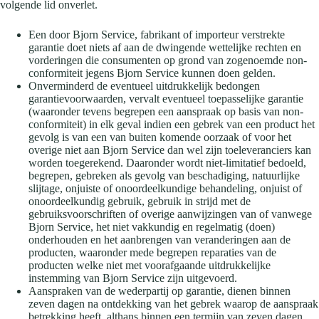
volgende lid onverlet.
Een door Bjorn Service, fabrikant of importeur verstrekte
garantie doet niets af aan de dwingende wettelijke rechten en
vorderingen die consumenten op grond van zogenoemde non-
conformiteit jegens Bjorn Service kunnen doen gelden.
Onverminderd de eventueel uitdrukkelijk bedongen
garantievoorwaarden, vervalt eventueel toepasselijke garantie
(waaronder tevens begrepen een aanspraak op basis van non-
conformiteit) in elk geval indien een gebrek van een product het
gevolg is van een van buiten komende oorzaak of voor het
overige niet aan Bjorn Service dan wel zijn toeleveranciers kan
worden toegerekend. Daaronder wordt niet-limitatief bedoeld,
begrepen, gebreken als gevolg van beschadiging, natuurlijke
slijtage, onjuiste of onoordeelkundige behandeling, onjuist of
onoordeelkundig gebruik, gebruik in strijd met de
gebruiksvoorschriften of overige aanwijzingen van of vanwege
Bjorn Service, het niet vakkundig en regelmatig (doen)
onderhouden en het aanbrengen van veranderingen aan de
producten, waaronder mede begrepen reparaties van de
producten welke niet met voorafgaande uitdrukkelijke
instemming van Bjorn Service zijn uitgevoerd.
Aanspraken van de wederpartij op garantie, dienen binnen
zeven dagen na ontdekking van het gebrek waarop de aanspraak
betrekking heeft, althans binnen een termijn van zeven dagen