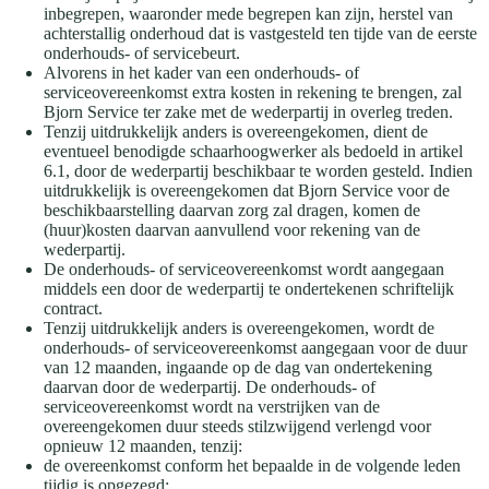
inbegrepen, waaronder mede begrepen kan zijn, herstel van
achterstallig onderhoud dat is vastgesteld ten tijde van de eerste
onderhouds- of servicebeurt.
Alvorens in het kader van een onderhouds- of
serviceovereenkomst extra kosten in rekening te brengen, zal
Bjorn Service ter zake met de wederpartij in overleg treden.
Tenzij uitdrukkelijk anders is overeengekomen, dient de
eventueel benodigde schaarhoogwerker als bedoeld in artikel
6.1, door de wederpartij beschikbaar te worden gesteld. Indien
uitdrukkelijk is overeengekomen dat Bjorn Service voor de
beschikbaarstelling daarvan zorg zal dragen, komen de
(huur)kosten daarvan aanvullend voor rekening van de
wederpartij.
De onderhouds- of serviceovereenkomst wordt aangegaan
middels een door de wederpartij te ondertekenen schriftelijk
contract.
Tenzij uitdrukkelijk anders is overeengekomen, wordt de
onderhouds- of serviceovereenkomst aangegaan voor de duur
van 12 maanden, ingaande op de dag van ondertekening
daarvan door de wederpartij. De onderhouds- of
serviceovereenkomst wordt na verstrijken van de
overeengekomen duur steeds stilzwijgend verlengd voor
opnieuw 12 maanden, tenzij:
de overeenkomst conform het bepaalde in de volgende leden
tijdig is opgezegd;