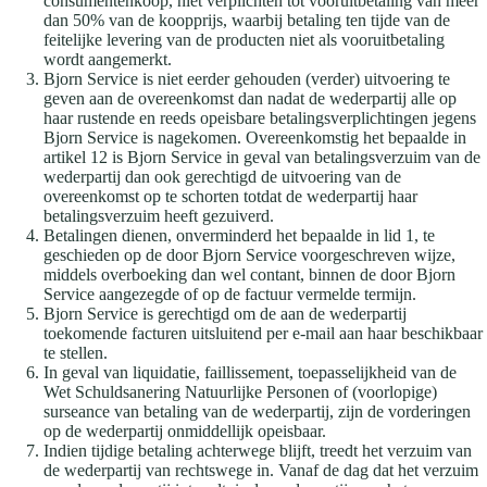
consumentenkoop, niet verplichten tot vooruitbetaling van meer
dan 50% van de koopprijs, waarbij betaling ten tijde van de
feitelijke levering van de producten niet als vooruitbetaling
wordt aangemerkt.
Bjorn Service is niet eerder gehouden (verder) uitvoering te
geven aan de overeenkomst dan nadat de wederpartij alle op
haar rustende en reeds opeisbare betalingsverplichtingen jegens
Bjorn Service is nagekomen. Overeenkomstig het bepaalde in
artikel 12 is Bjorn Service in geval van betalingsverzuim van de
wederpartij dan ook gerechtigd de uitvoering van de
overeenkomst op te schorten totdat de wederpartij haar
betalingsverzuim heeft gezuiverd.
Betalingen dienen, onverminderd het bepaalde in lid 1, te
geschieden op de door Bjorn Service voorgeschreven wijze,
middels overboeking dan wel contant, binnen de door Bjorn
Service aangezegde of op de factuur vermelde termijn.
Bjorn Service is gerechtigd om de aan de wederpartij
toekomende facturen uitsluitend per e-mail aan haar beschikbaar
te stellen.
In geval van liquidatie, faillissement, toepasselijkheid van de
Wet Schuldsanering Natuurlijke Personen of (voorlopige)
surseance van betaling van de wederpartij, zijn de vorderingen
op de wederpartij onmiddellijk opeisbaar.
Indien tijdige betaling achterwege blijft, treedt het verzuim van
de wederpartij van rechtswege in. Vanaf de dag dat het verzuim