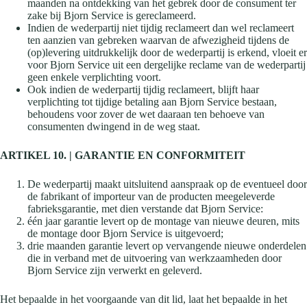
maanden na ontdekking van het gebrek door de consument ter
zake bij Bjorn Service is gereclameerd.
Indien de wederpartij niet tijdig reclameert dan wel reclameert
ten aanzien van gebreken waarvan de afwezigheid tijdens de
(op)levering uitdrukkelijk door de wederpartij is erkend, vloeit er
voor Bjorn Service uit een dergelijke reclame van de wederpartij
geen enkele verplichting voort.
Ook indien de wederpartij tijdig reclameert, blijft haar
verplichting tot tijdige betaling aan Bjorn Service bestaan,
behoudens voor zover de wet daaraan ten behoeve van
consumenten dwingend in de weg staat.
ARTIKEL 10. | GARANTIE EN CONFORMITEIT
De wederpartij maakt uitsluitend aanspraak op de eventueel door
de fabrikant of importeur van de producten meegeleverde
fabrieksgarantie, met dien verstande dat Bjorn Service:
één jaar garantie levert op de montage van nieuwe deuren, mits
de montage door Bjorn Service is uitgevoerd;
drie maanden garantie levert op vervangende nieuwe onderdelen
die in verband met de uitvoering van werkzaamheden door
Bjorn Service zijn verwerkt en geleverd.
Het bepaalde in het voorgaande van dit lid, laat het bepaalde in het