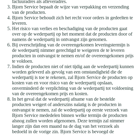
factuuradres als afleveradres.
Bjorn Service bepaalt de wijze van verpakking en verzending
van de producten.
Bjorn Service behoudt zich het recht voor orders in gedeelten te
leveren.
Het risico van verlies en beschadiging van de producten gaat
over op de wederpartij op het moment dat de producten door of
namens de wederpartij in ontvangst zijn genomen.
Bij overschrijding van de overeengekomen leveringstermijn is
de wederpartij nimmer gerechtigd te weigeren de te leveren
producten in ontvangst te nemen en/of de overeengekomen prijs
te voldoen.
Indien de producten niet of niet tijdig aan de wederpartij kunnen
worden geleverd als gevolg van een omstandigheid die de
wederpartij is toe te rekenen, zal Bjorn Service de producten op
kosten van en voor risico van de wederpartij opslaan,
onverminderd de verplichting van de wederpartij tot voldoening
van de overeengekomen prijs en kosten.
In het geval dat de wederpartij afname van de bestelde
producten weigert of anderszins nalatig is de producten in
ontvangst te nemen, zal de wederpartij op eerste verzoek van
Bjorn Service mededelen binnen welke termijn de producten
alsnog zullen worden afgenomen. Deze termijn zal nimmer
langer zijn dan een maand na de dag van het verzoek als
bedoeld in de vorige zin. Bjorn Service is bevoegd de