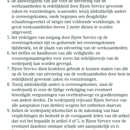
de aanwezigheid van alle voor de uitvoering van de
werkzaamheden in redelijkheid door Bjorn Service gewenste
zaken en voorzieningen, waaronder, tenzij uitdrukkelijk anders
is overeengekomen, mede begrepen een deugdelijke
schaarhoogwerker of steiger met voldoende werkhoogte, in
geval werkzaamheden boven 2 meter dienen te worden
uitgevoerd;
het verkrijgen van toegang door Bjorn Service op de
overeengekomen tijd en gedurende het overeengekomen
tijdsbestek, tot de plaats van uitvoering van de werkzaamheden;
het treffen en handhaven van alle veiligheids- en
voorzorgsmaatregelen voor zover dat redelijkerwijs van de
wederpartij kan worden gevergd.
Bjorn Service dient kosteloos gebruik te kunnen maken van alle
op de locatie van uitvoering van de werkzaamheden door hem in
redelijkheid gewenste zaken en voorzieningen.
Tenzij uitdrukkelijk anders is overeengekomen, staat de
wederpartij in voor de tijdige verkrijging van eventueel
benodigde vergunningen van overheidswege en goedkeuringen
van andere derden. De wederpartij vrijwaart Bjorn Service van
alle aanspraken (van derden) wegens het ontbreken daarvan.
Indien de wederpartij tekortschiet in de nakoming van haar
verplichtingen als bedoeld in de voorgaande leden van dit artikel
dan wel het bepaalde in artikel 4 of 5, is Bjorn Service voor de
eventueel daardoor ontstane schade niet aansprakelijk en is