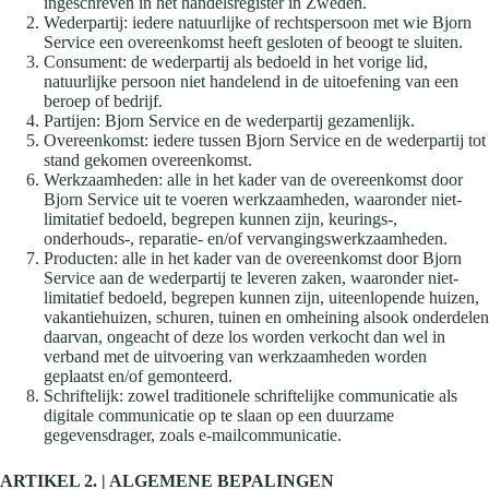
ingeschreven in het handelsregister in Zweden.
Wederpartij: iedere natuurlijke of rechtspersoon met wie Bjorn
Service een overeenkomst heeft gesloten of beoogt te sluiten.
Consument: de wederpartij als bedoeld in het vorige lid,
natuurlijke persoon niet handelend in de uitoefening van een
beroep of bedrijf.
Partijen: Bjorn Service en de wederpartij gezamenlijk.
Overeenkomst: iedere tussen Bjorn Service en de wederpartij tot
stand gekomen overeenkomst.
Werkzaamheden: alle in het kader van de overeenkomst door
Bjorn Service uit te voeren werkzaamheden, waaronder niet-
limitatief bedoeld, begrepen kunnen zijn, keurings-,
onderhouds-, reparatie- en/of vervangingswerkzaamheden.
Producten: alle in het kader van de overeenkomst door Bjorn
Service aan de wederpartij te leveren zaken, waaronder niet-
limitatief bedoeld, begrepen kunnen zijn, uiteenlopende huizen,
vakantiehuizen, schuren, tuinen en omheining alsook onderdelen
daarvan, ongeacht of deze los worden verkocht dan wel in
verband met de uitvoering van werkzaamheden worden
geplaatst en/of gemonteerd.
Schriftelijk: zowel traditionele schriftelijke communicatie als
digitale communicatie op te slaan op een duurzame
gegevensdrager, zoals e-mailcommunicatie.
ARTIKEL 2. | ALGEMENE BEPALINGEN