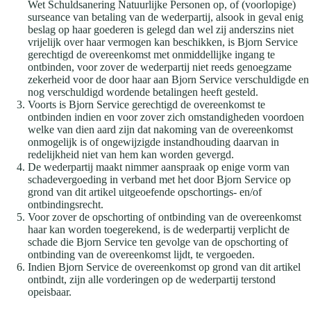
Wet Schuldsanering Natuurlijke Personen op, of (voorlopige)
surseance van betaling van de wederpartij, alsook in geval enig
beslag op haar goederen is gelegd dan wel zij anderszins niet
vrijelijk over haar vermogen kan beschikken, is Bjorn Service
gerechtigd de overeenkomst met onmiddellijke ingang te
ontbinden, voor zover de wederpartij niet reeds genoegzame
zekerheid voor de door haar aan Bjorn Service verschuldigde en
nog verschuldigd wordende betalingen heeft gesteld.
Voorts is Bjorn Service gerechtigd de overeenkomst te
ontbinden indien en voor zover zich omstandigheden voordoen
welke van dien aard zijn dat nakoming van de overeenkomst
onmogelijk is of ongewijzigde instandhouding daarvan in
redelijkheid niet van hem kan worden gevergd.
De wederpartij maakt nimmer aanspraak op enige vorm van
schadevergoeding in verband met het door Bjorn Service op
grond van dit artikel uitgeoefende opschortings- en/of
ontbindingsrecht.
Voor zover de opschorting of ontbinding van de overeenkomst
haar kan worden toegerekend, is de wederpartij verplicht de
schade die Bjorn Service ten gevolge van de opschorting of
ontbinding van de overeenkomst lijdt, te vergoeden.
Indien Bjorn Service de overeenkomst op grond van dit artikel
ontbindt, zijn alle vorderingen op de wederpartij terstond
opeisbaar.