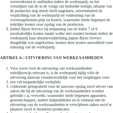
overeenkomst te ontbinden indien de wederpartij, na het
verstrijken van de in de vorige zin bedoelde termijn, afname van
de producten nog steeds heeft nagelaten, onverminderd de
verplichting van de wederpartij tot voldoening van de
overeengekomen prijs en kosten, waaronder mede begrepen de
redelijke kosten voor opslag van de producten.
Indien Bjorn Service bij toepassing van de leden 7 of 8
noodzakelijke kosten maakt welke niet zouden bestaan indien de
wederpartij haar afnameverplichting jegens Bjorn Service
deugdelijk was nagekomen, komen deze kosten aanvullend voor
rekening van de wederpartij.
ARTIKEL 6. | UITVOERING VAN WERKZAAMHEDEN
Voor zover voor de uitvoering van werkzaamheden
redelijkerwijs relevant is, is de wederpartij tijdig vóór de
uitvoering daarvan verantwoordelijk voor het zorgdragen voor:
een vrij toegankelijke werkplek;
voldoende gelegenheid voor de aanvoer, opslag en/of afvoer van
zaken die bij de uitvoering van de werkzaamheden worden
gebruikt c.q. verwerkt, waaronder mede begrepen apparaten,
gereedschappen, andere hulpmiddelen en in verband met de
uitvoering van de werkzaamheden te verwijderen zaken en/of te
plaatsen en/of te monteren producten;