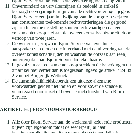
Bjorn Service dat krachtens die verzekering toepassing vindt.
Onverminderd de vervaltermijnen als bedoeld in artikel 9,
bedraagt de verjaringstermijn van alle rechtsvorderingen jegens
Bjorn Service één jaar. In afwijking van de vorige zin verjaren
aan consumenten toekomende rechtsvorderingen die gegrond
zijn op feiten die de stelling zouden rechtvaardigen dat een
consumentenkoop niet aan de overeenkomst beantwoordt, door
verloop van twee jaren.
De wederpartij vrijwaart Bjorn Service van eventuele
aanspraken van derden die in verband met de uitvoering van de
overeenkomst schade lijden en waarvan de oorzaak aan (een)
ander(en) dan aan Bjorn Service toerekenbaar is.
In geval van een consumentenkoop strekken de beperkingen uit
dit artikel niet verder dan is toegestaan ingevolge artikel 7:24 lid
2 van het Burgerlijk Wetboek.
De aansprakelijkheidsbeperkingen uit deze algemene
voorwaarden gelden niet indien en voor zover de schade is
veroorzaakt door opzet of bewuste roekeloosheid van Bjorn
Service.
ARTIKEL 16. | EIGENDOMSVOORBEHOUD
Alle door Bjorn Service aan de wederpartij geleverde producten
blijven zijn eigendom totdat de wederpartij al haar
betalingsverplichtingen uit de overeenkomst deugdelijk is