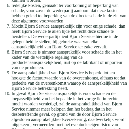
kunnen worden;
redelijke kosten, gemaakt ter voorkoming of beperking van
schade, voor zover de wederpartij aantoont dat deze kosten
hebben geleid tot beperking van de directe schade in de zin van
deze algemene voorwaarden.
Mocht Bjorn Service aansprakelijk zijn voor enige schade, dan
heeft Bjorn Service te allen tijde het recht deze schade te
herstellen. De wederpartij dient Bjorn Service hiertoe in de
gelegenheid te stellen, bij gebreke waarvan elke
aansprakelijkheid van Bjorn Service ter zake vervalt.
Bjorn Service is nimmer aansprakelijk voor schade die in het
kader van de wettelijke regeling van de
productenaansprakelijkheid, rust op de fabrikant of importeur
van de producten.
De aansprakelijkheid van Bjorn Service is beperkt tot ten
hoogste de factuurwaarde van de overeenkomst, althans tot dat
gedeelte van de overeenkomst waarop de aansprakelijkheid van
Bjorn Service betrekking heeft.
In geval Bjorn Service aansprakelijk is voor schade en de
toepasselijkheid van het bepaalde in het vorige lid in rechte
mocht worden vernietigd, zal de aansprakelijkheid van Bjorn
Service nimmer meer belopen dan het bedrag dat in het
desbetreffende geval, op grond van de door Bjorn Service
afgesloten aansprakelijkheidsverzekering, daadwerkelijk wordt
uitgekeerd, vermeerderd met het eventuele eigen risico van