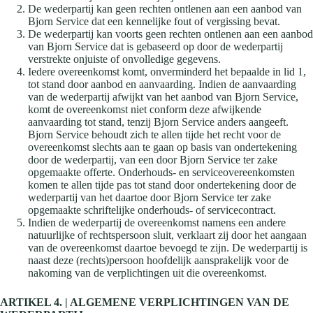
De wederpartij kan geen rechten ontlenen aan een aanbod van
Bjorn Service dat een kennelijke fout of vergissing bevat.
De wederpartij kan voorts geen rechten ontlenen aan een aanbod
van Bjorn Service dat is gebaseerd op door de wederpartij
verstrekte onjuiste of onvolledige gegevens.
Iedere overeenkomst komt, onverminderd het bepaalde in lid 1,
tot stand door aanbod en aanvaarding. Indien de aanvaarding
van de wederpartij afwijkt van het aanbod van Bjorn Service,
komt de overeenkomst niet conform deze afwijkende
aanvaarding tot stand, tenzij Bjorn Service anders aangeeft.
Bjorn Service behoudt zich te allen tijde het recht voor de
overeenkomst slechts aan te gaan op basis van ondertekening
door de wederpartij, van een door Bjorn Service ter zake
opgemaakte offerte. Onderhouds- en serviceovereenkomsten
komen te allen tijde pas tot stand door ondertekening door de
wederpartij van het daartoe door Bjorn Service ter zake
opgemaakte schriftelijke onderhouds- of servicecontract.
Indien de wederpartij de overeenkomst namens een andere
natuurlijke of rechtspersoon sluit, verklaart zij door het aangaan
van de overeenkomst daartoe bevoegd te zijn. De wederpartij is
naast deze (rechts)persoon hoofdelijk aansprakelijk voor de
nakoming van de verplichtingen uit die overeenkomst.
ARTIKEL 4. | ALGEMENE VERPLICHTINGEN VAN DE