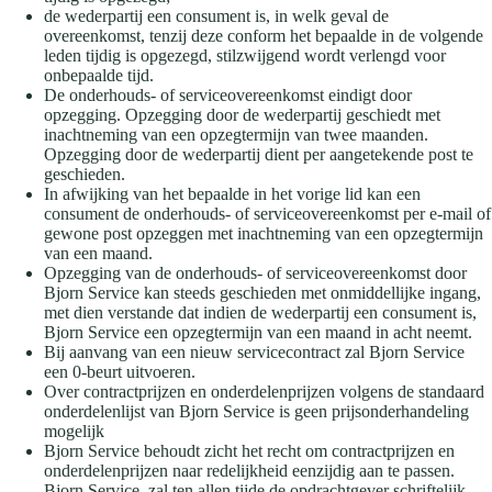
de wederpartij een consument is, in welk geval de
overeenkomst, tenzij deze conform het bepaalde in de volgende
leden tijdig is opgezegd, stilzwijgend wordt verlengd voor
onbepaalde tijd.
De onderhouds- of serviceovereenkomst eindigt door
opzegging. Opzegging door de wederpartij geschiedt met
inachtneming van een opzegtermijn van twee maanden.
Opzegging door de wederpartij dient per aangetekende post te
geschieden.
In afwijking van het bepaalde in het vorige lid kan een
consument de onderhouds- of serviceovereenkomst per e-mail of
gewone post opzeggen met inachtneming van een opzegtermijn
van een maand.
Opzegging van de onderhouds- of serviceovereenkomst door
Bjorn Service kan steeds geschieden met onmiddellijke ingang,
met dien verstande dat indien de wederpartij een consument is,
Bjorn Service een opzegtermijn van een maand in acht neemt.
Bij aanvang van een nieuw servicecontract zal Bjorn Service
een 0-beurt uitvoeren.
Over contractprijzen en onderdelenprijzen volgens de standaard
onderdelenlijst van Bjorn Service is geen prijsonderhandeling
mogelijk
Bjorn Service behoudt zicht het recht om contractprijzen en
onderdelenprijzen naar redelijkheid eenzijdig aan te passen.
Bjorn Service zal ten allen tijde de opdrachtgever schriftelijk