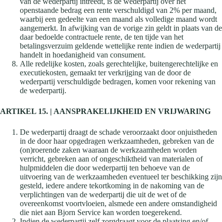
van de wederpartij intreedt, is de wederpartij over het
openstaande bedrag een rente verschuldigd van 2% per maand,
waarbij een gedeelte van een maand als volledige maand wordt
aangemerkt. In afwijking van de vorige zin geldt in plaats van de
daar bedoelde contractuele rente, de ten tijde van het
betalingsverzuim geldende wettelijke rente indien de wederpartij
handelt in hoedanigheid van consument.
Alle redelijke kosten, zoals gerechtelijke, buitengerechtelijke en
executiekosten, gemaakt ter verkrijging van de door de
wederpartij verschuldigde bedragen, komen voor rekening van
de wederpartij.
ARTIKEL 15. | AANSPRAKELIJKHEID EN VRIJWARING
De wederpartij draagt de schade veroorzaakt door onjuistheden
in de door haar opgedragen werkzaamheden, gebreken van de
(on)roerende zaken waaraan de werkzaamheden worden
verricht, gebreken aan of ongeschiktheid van materialen of
hulpmiddelen die door wederpartij ten behoeve van de
uitvoering van de werkzaamheden eventueel ter beschikking zijn
gesteld, iedere andere tekortkoming in de nakoming van de
verplichtingen van de wederpartij die uit de wet of de
overeenkomst voortvloeien, alsmede een andere omstandigheid
die niet aan Bjorn Service kan worden toegerekend.
Indien de wederpartij zelf zorgdraagt voor de plaatsing en/of