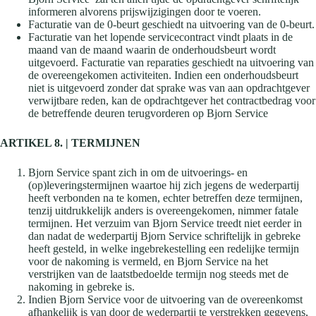
informeren alvorens prijswijzigingen door te voeren.
Facturatie van de 0-beurt geschiedt na uitvoering van de 0-beurt.
Facturatie van het lopende servicecontract vindt plaats in de
maand van de maand waarin de onderhoudsbeurt wordt
uitgevoerd. Facturatie van reparaties geschiedt na uitvoering van
de overeengekomen activiteiten. Indien een onderhoudsbeurt
niet is uitgevoerd zonder dat sprake was van aan opdrachtgever
verwijtbare reden, kan de opdrachtgever het contractbedrag voor
de betreffende deuren terugvorderen op Bjorn Service
ARTIKEL 8. | TERMIJNEN
Bjorn Service spant zich in om de uitvoerings- en
(op)leveringstermijnen waartoe hij zich jegens de wederpartij
heeft verbonden na te komen, echter betreffen deze termijnen,
tenzij uitdrukkelijk anders is overeengekomen, nimmer fatale
termijnen. Het verzuim van Bjorn Service treedt niet eerder in
dan nadat de wederpartij Bjorn Service schriftelijk in gebreke
heeft gesteld, in welke ingebrekestelling een redelijke termijn
voor de nakoming is vermeld, en Bjorn Service na het
verstrijken van de laatstbedoelde termijn nog steeds met de
nakoming in gebreke is.
Indien Bjorn Service voor de uitvoering van de overeenkomst
afhankelijk is van door de wederpartij te verstrekken gegevens,