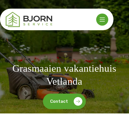
Ga
naar
de
inhoud
Grasmaaien vakantiehuis
Vetlanda
Contact